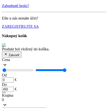
Zabudnuté heslo?
Ešte u nás nemáte účet?
ZAREGISTRUJTE SA
Nákupný košík
Produkt bol vložený do košíka.
Zatvoriť
Cena
Od
€
Do
€
Krajina
0