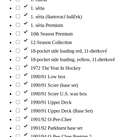
1. séria
1. séria (štartovací balíček)
1. séria Premium
10th Season Premium
12-Season Collection
18-pocket side loading red, 11-dierkové
18-pocket side loading, yellow, 11-dierkové
1972 The Year In Hockey
1990/91 Low box
1990/91 Score (base set)
1990/91 Score U.S. wax box
1990/91 Upper Deck
1990/91 Upper Deck (Base Set)
1991/92 O-Pee-Chee
1991/92 Parkhurst base set
1993/94 O-Pee-Chee Premier 2