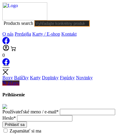
Products search
O nás
Predajňa
Karty / E-shop
Kontakt
0
Boxy
Balíčky
Karty
Doplnky
Figúrky
Novinky
Zľavy
Prihlásenie
Používateľské meno / e-mail*
Heslo*
Prihlásiť sa
Zapamätať si ma