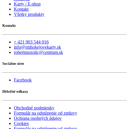
Karty / E-shop
Kontakt
Všetky produkty
Kontakt
+ 421 903 544 016
info@rmhokejovekarty.sk
robertmozolic@centrum.sk
Sociálne siete
Facebook
Dôležité odkazy
Obchodné podmienky
Formulár na odstúpenie od zmluvy
Ochrana osobných údajov
Cookies
Formulár na odstúpenie od zmluvy