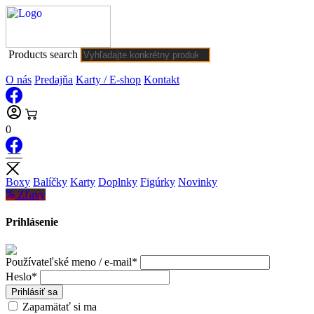
Products search
O nás
Predajňa
Karty / E-shop
Kontakt
0
Boxy
Balíčky
Karty
Doplnky
Figúrky
Novinky
Zľavy
Prihlásenie
Používateľské meno / e-mail*
Heslo*
Prihlásiť sa
Zapamätať si ma