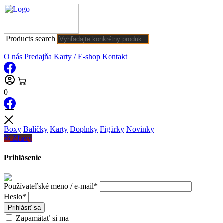
Products search
O nás
Predajňa
Karty / E-shop
Kontakt
0
Boxy
Balíčky
Karty
Doplnky
Figúrky
Novinky
Zľavy
Prihlásenie
Používateľské meno / e-mail*
Heslo*
Prihlásiť sa
Zapamätať si ma