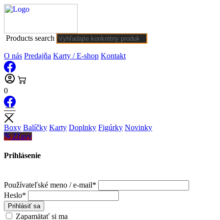
Products search
O nás
Predajňa
Karty / E-shop
Kontakt
0
Boxy
Balíčky
Karty
Doplnky
Figúrky
Novinky
Zľavy
Prihlásenie
Používateľské meno / e-mail*
Heslo*
Prihlásiť sa
Zapamätať si ma