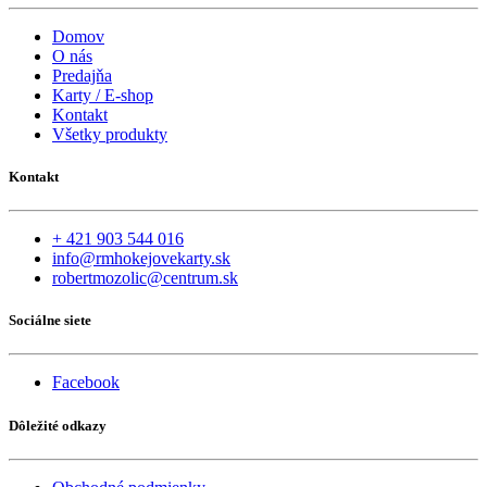
Domov
O nás
Predajňa
Karty / E-shop
Kontakt
Všetky produkty
Kontakt
+ 421 903 544 016
info@rmhokejovekarty.sk
robertmozolic@centrum.sk
Sociálne siete
Facebook
Dôležité odkazy