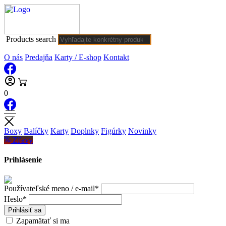
Products search
O nás
Predajňa
Karty / E-shop
Kontakt
0
Boxy
Balíčky
Karty
Doplnky
Figúrky
Novinky
Zľavy
Prihlásenie
Používateľské meno / e-mail*
Heslo*
Prihlásiť sa
Zapamätať si ma