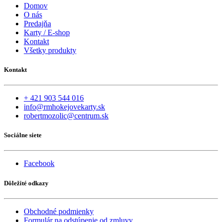
Domov
O nás
Predajňa
Karty / E-shop
Kontakt
Všetky produkty
Kontakt
+ 421 903 544 016
info@rmhokejovekarty.sk
robertmozolic@centrum.sk
Sociálne siete
Facebook
Dôležité odkazy
Obchodné podmienky
Formulár na odstúpenie od zmluvy