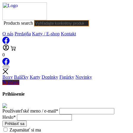
Products search
O nás
Predajňa
Karty / E-shop
Kontakt
0
Boxy
Balíčky
Karty
Doplnky
Figúrky
Novinky
Zľavy
Prihlásenie
Používateľské meno / e-mail*
Heslo*
Prihlásiť sa
Zapamätať si ma