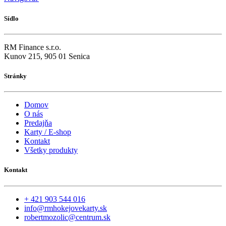
Sídlo
RM Finance s.r.o.
Kunov 215, 905 01 Senica
Stránky
Domov
O nás
Predajňa
Karty / E-shop
Kontakt
Všetky produkty
Kontakt
+ 421 903 544 016
info@rmhokejovekarty.sk
robertmozolic@centrum.sk