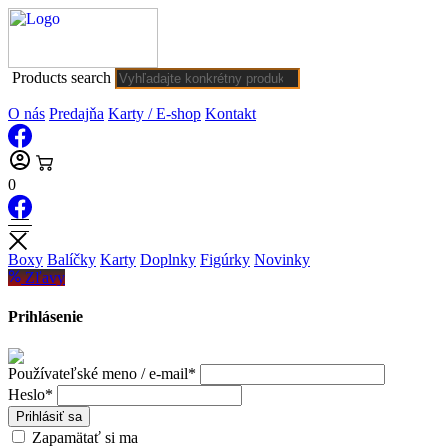
Products search
O nás
Predajňa
Karty / E-shop
Kontakt
0
Boxy
Balíčky
Karty
Doplnky
Figúrky
Novinky
Zľavy
Prihlásenie
Používateľské meno / e-mail*
Heslo*
Prihlásiť sa
Zapamätať si ma