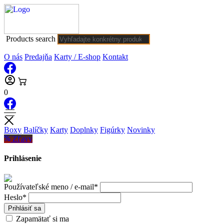
Products search
O nás
Predajňa
Karty / E-shop
Kontakt
0
Boxy
Balíčky
Karty
Doplnky
Figúrky
Novinky
Zľavy
Prihlásenie
Používateľské meno / e-mail*
Heslo*
Prihlásiť sa
Zapamätať si ma