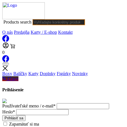
Products search
O nás
Predajňa
Karty / E-shop
Kontakt
0
Boxy
Balíčky
Karty
Doplnky
Figúrky
Novinky
Zľavy
Prihlásenie
Používateľské meno / e-mail*
Heslo*
Prihlásiť sa
Zapamätať si ma