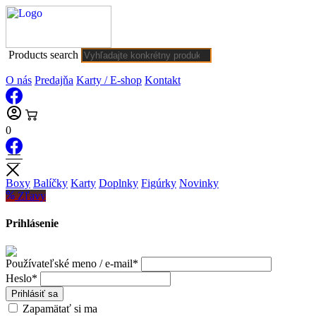
Products search
O nás
Predajňa
Karty / E-shop
Kontakt
0
Boxy
Balíčky
Karty
Doplnky
Figúrky
Novinky
Zľavy
Prihlásenie
Používateľské meno / e-mail*
Heslo*
Prihlásiť sa
Zapamätať si ma