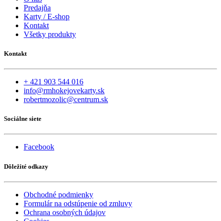
Predajňa
Karty / E-shop
Kontakt
Všetky produkty
Kontakt
+ 421 903 544 016
info@rmhokejovekarty.sk
robertmozolic@centrum.sk
Sociálne siete
Facebook
Dôležité odkazy
Obchodné podmienky
Formulár na odstúpenie od zmluvy
Ochrana osobných údajov