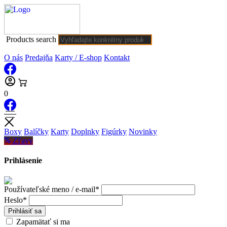
Products search
O nás
Predajňa
Karty / E-shop
Kontakt
0
Boxy
Balíčky
Karty
Doplnky
Figúrky
Novinky
Zľavy
Prihlásenie
Používateľské meno / e-mail*
Heslo*
Prihlásiť sa
Zapamätať si ma