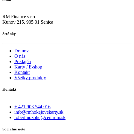
RM Finance s.r.o.
Kunov 215, 905 01 Senica
Stránky
Domov
O nás
Predajňa
Karty / E-shop
Kontakt
Všetky produkty
Kontakt
+ 421 903 544 016
info@rmhokejovekarty.sk
robertmozolic@centrum.sk
Sociálne siete