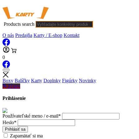
Products search
O nás
Predajňa
Karty / E-shop
Kontakt
0
Boxy
Balíčky
Karty
Doplnky
Figúrky
Novinky
Zľavy
Prihlásenie
Používateľské meno / e-mail*
Heslo*
Prihlásiť sa
Zapamätať si ma