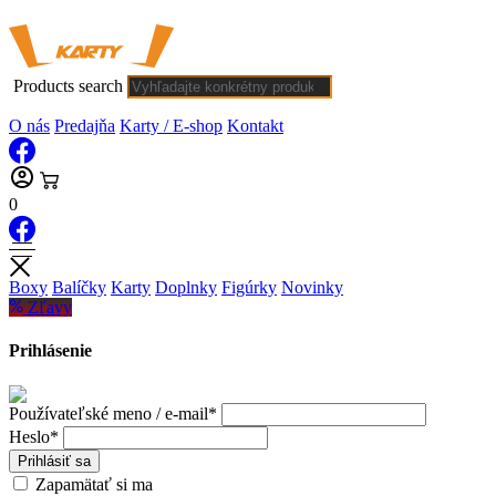
Products search
O nás
Predajňa
Karty / E-shop
Kontakt
0
Boxy
Balíčky
Karty
Doplnky
Figúrky
Novinky
Zľavy
Prihlásenie
Používateľské meno / e-mail*
Heslo*
Prihlásiť sa
Zapamätať si ma