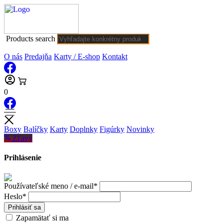
Products search
O nás
Predajňa
Karty / E-shop
Kontakt
0
Boxy
Balíčky
Karty
Doplnky
Figúrky
Novinky
Zľavy
Prihlásenie
Používateľské meno / e-mail*
Heslo*
Prihlásiť sa
Zapamätať si ma