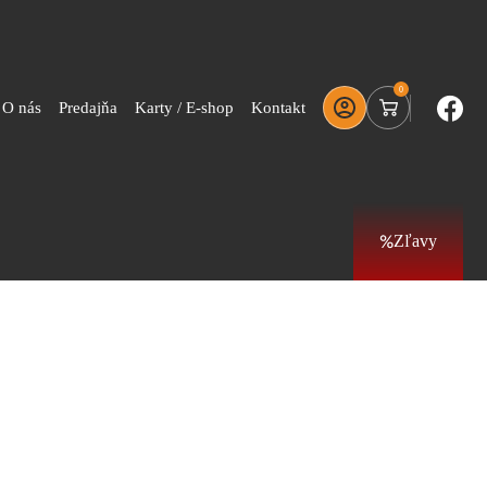
0
O nás
Predajňa
Karty / E-shop
Kontakt
Zľavy
ns Sjs NR-BB