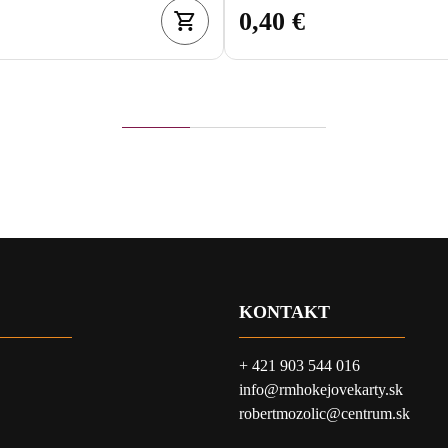
0,40 €
KONTAKT
+ 421 903 544 016
info@rmhokejovekarty.sk
robertmozolic@centrum.sk