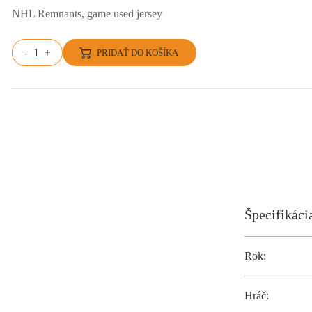
NHL Remnants, game used jersey
-
+
PRIDAŤ DO KOŠÍKA
Špecifikáci
Rok:
Hráč: