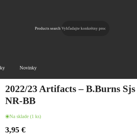
Products search
rky
Novinky
E-shop
Karty
Hokej
Memorabilia karty
2022/23 Artifacts – B.Bur
2022/23 Artifacts – B.Burns Sjs
NR-BB
Na sklade (1 ks)
3,95 €