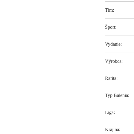
Tím:
Šport:
Vydanie:
Výrobca:
Rarita:
Typ Balenia:
Liga:
Krajina: