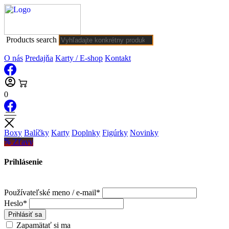
Products search
O nás
Predajňa
Karty / E-shop
Kontakt
0
Boxy
Balíčky
Karty
Doplnky
Figúrky
Novinky
Zľavy
Prihlásenie
Používateľské meno / e-mail*
Heslo*
Prihlásiť sa
Zapamätať si ma