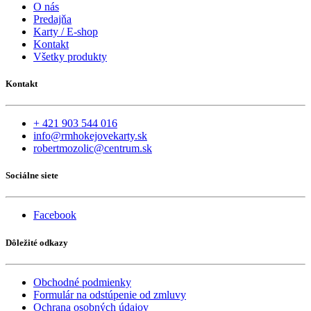
O nás
Predajňa
Karty / E-shop
Kontakt
Všetky produkty
Kontakt
+ 421 903 544 016
info@rmhokejovekarty.sk
robertmozolic@centrum.sk
Sociálne siete
Facebook
Dôležité odkazy
Obchodné podmienky
Formulár na odstúpenie od zmluvy
Ochrana osobných údajov