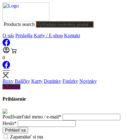
Products search
O nás
Predajňa
Karty / E-shop
Kontakt
0
Boxy
Balíčky
Karty
Doplnky
Figúrky
Novinky
Zľavy
Prihlásenie
Používateľské meno / e-mail*
Heslo*
Prihlásiť sa
Zapamätať si ma