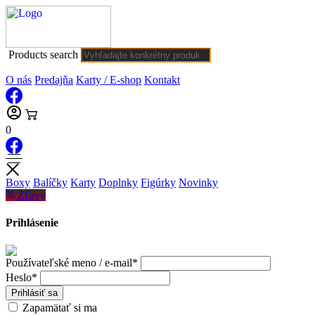
Products search
O nás
Predajňa
Karty / E-shop
Kontakt
0
Boxy
Balíčky
Karty
Doplnky
Figúrky
Novinky
Zľavy
Prihlásenie
Používateľské meno / e-mail*
Heslo*
Prihlásiť sa
Zapamätať si ma