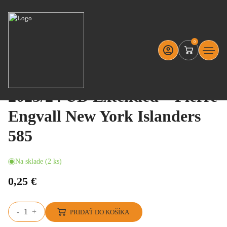
0
E-shop
Karty
2023/24 UD Extended – Pierre Engvall New York Islande
2023/24 UD Extended – Pierre
Engvall New York Islanders
585
Na sklade (2 ks)
0,25 €
-
+
PRIDAŤ DO KOŠÍKA