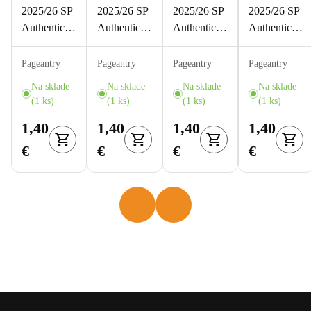
2025/26 SP
2025/26 SP
2025/26 SP
2025/26 SP
Authentic –
Authentic –
Authentic –
Authentic –
Noah
Sam Morton
Aydar
Domenick
Ostlund
Calgary
Suniev
Fensore
Pageantry
Pageantry
Pageantry
Pageantry
Buffalo
Flames FF-
Calgary
Carolina
Na sklade
Na sklade
Na sklade
Na sklade
Sabres FF-
43
Flames FF-
Hurricanes
(1 ks)
(1 ks)
(1 ks)
(1 ks)
39
47
FF-23
1,40
1,40
1,40
1,40
€
€
€
€