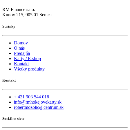
RM Finance s.r.o.
Kunov 215, 905 01 Senica
Stránky
Domov
O nás
Predajňa
Karty / E-shop
Kontakt
Všetky produkty
Kontakt
+ 421 903 544 016
info@rmhokejovekarty.sk
robertmozolic@centrum.sk
Sociálne siete