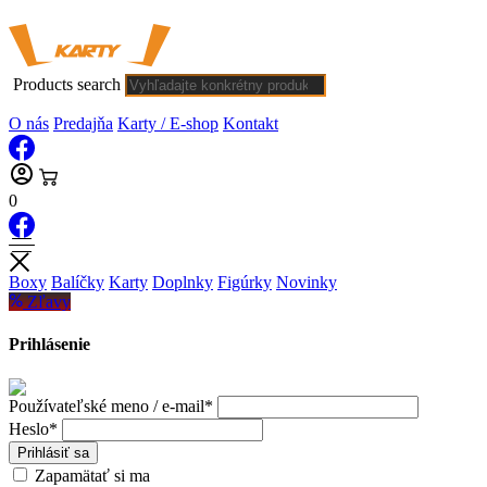
Products search
O nás
Predajňa
Karty / E-shop
Kontakt
0
Boxy
Balíčky
Karty
Doplnky
Figúrky
Novinky
Zľavy
Prihlásenie
Používateľské meno / e-mail*
Heslo*
Prihlásiť sa
Zapamätať si ma