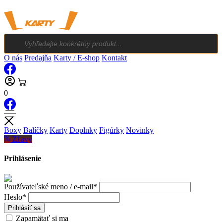
Products
search
O nás
Predajňa
Karty / E-shop
Kontakt
0
Boxy
Balíčky
Karty
Doplnky
Figúrky
Novinky
Zľavy
Prihlásenie
Používateľské meno / e-mail*
Heslo*
Prihlásiť sa
Zapamätať si ma