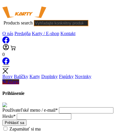
Products search
O nás
Predajňa
Karty / E-shop
Kontakt
0
Boxy
Balíčky
Karty
Doplnky
Figúrky
Novinky
Zľavy
Prihlásenie
Používateľské meno / e-mail*
Heslo*
Prihlásiť sa
Zapamätať si ma