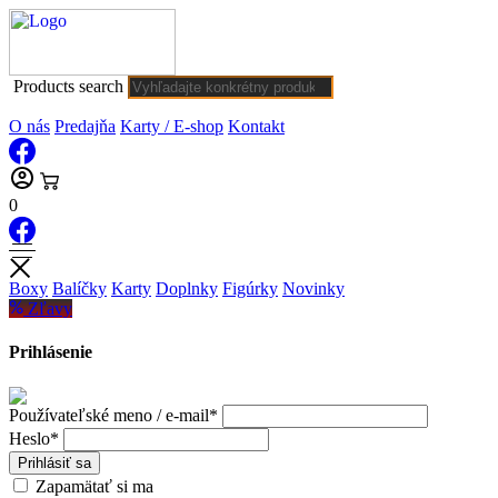
Products search
O nás
Predajňa
Karty / E-shop
Kontakt
0
Boxy
Balíčky
Karty
Doplnky
Figúrky
Novinky
Zľavy
Prihlásenie
Používateľské meno / e-mail*
Heslo*
Prihlásiť sa
Zapamätať si ma