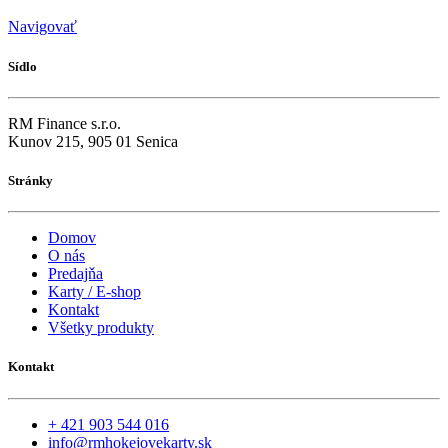
Navigovať
Sídlo
RM Finance s.r.o.
Kunov 215, 905 01 Senica
Stránky
Domov
O nás
Predajňa
Karty / E-shop
Kontakt
Všetky produkty
Kontakt
+ 421 903 544 016
info@rmhokejovekarty.sk