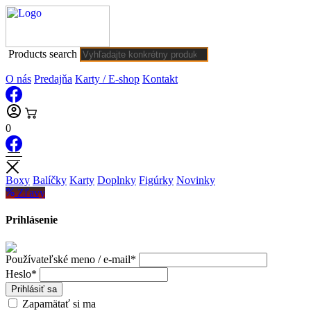
Products search
O nás
Predajňa
Karty / E-shop
Kontakt
0
Boxy
Balíčky
Karty
Doplnky
Figúrky
Novinky
Zľavy
Prihlásenie
Používateľské meno / e-mail*
Heslo*
Prihlásiť sa
Zapamätať si ma