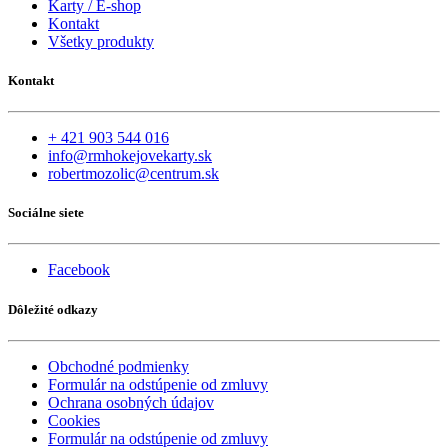
Karty / E-shop
Kontakt
Všetky produkty
Kontakt
+ 421 903 544 016
info@rmhokejovekarty.sk
robertmozolic@centrum.sk
Sociálne siete
Facebook
Dôležité odkazy
Obchodné podmienky
Formulár na odstúpenie od zmluvy
Ochrana osobných údajov
Cookies
Formulár na odstúpenie od zmluvy