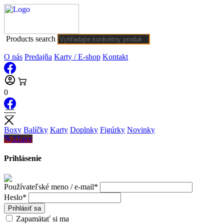
Products search
O nás
Predajňa
Karty / E-shop
Kontakt
0
Boxy
Balíčky
Karty
Doplnky
Figúrky
Novinky
Zľavy
Prihlásenie
Používateľské meno / e-mail*
Heslo*
Prihlásiť sa
Zapamätať si ma