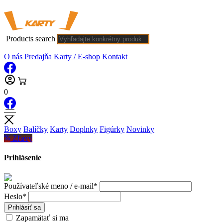
Products search
O nás
Predajňa
Karty / E-shop
Kontakt
0
Boxy
Balíčky
Karty
Doplnky
Figúrky
Novinky
Zľavy
Prihlásenie
Používateľské meno / e-mail*
Heslo*
Prihlásiť sa
Zapamätať si ma