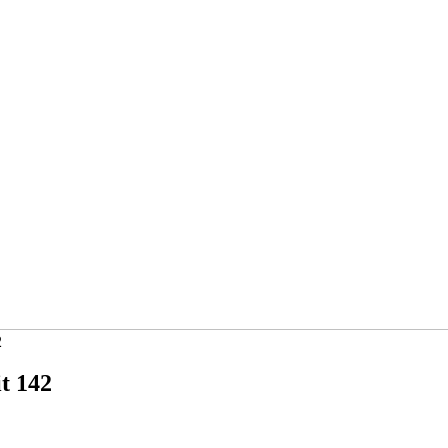
2
t 142