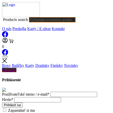
Products search
O nás
Predajňa
Karty / E-shop
Kontakt
0
Boxy
Balíčky
Karty
Doplnky
Figúrky
Novinky
Zľavy
Prihlásenie
Používateľské meno / e-mail*
Heslo*
Prihlásiť sa
Zapamätať si ma