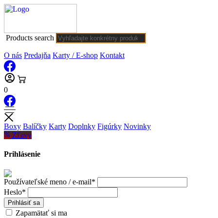
Products search
O nás
Predajňa
Karty / E-shop
Kontakt
0
Boxy
Balíčky
Karty
Doplnky
Figúrky
Novinky
Zľavy
Prihlásenie
Používateľské meno / e-mail*
Heslo*
Prihlásiť sa
Zapamätať si ma