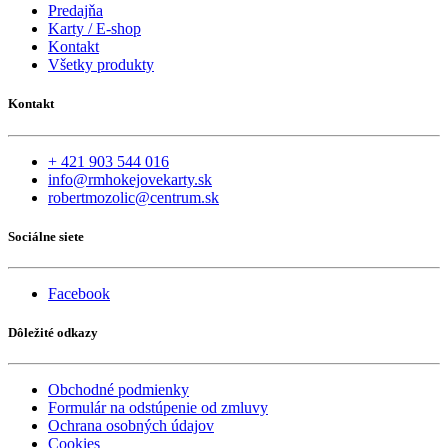
Predajňa
Karty / E-shop
Kontakt
Všetky produkty
Kontakt
+ 421 903 544 016
info@rmhokejovekarty.sk
robertmozolic@centrum.sk
Sociálne siete
Facebook
Dôležité odkazy
Obchodné podmienky
Formulár na odstúpenie od zmluvy
Ochrana osobných údajov
Cookies