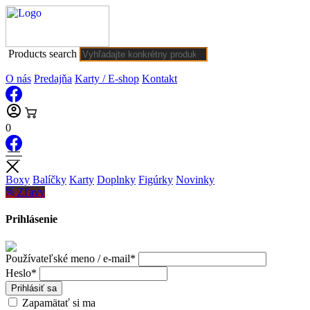
Products search
O nás
Predajňa
Karty / E-shop
Kontakt
0
Boxy
Balíčky
Karty
Doplnky
Figúrky
Novinky
Zľavy
Prihlásenie
Používateľské meno / e-mail*
Heslo*
Prihlásiť sa
Zapamätať si ma