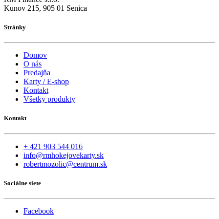
Kunov 215, 905 01 Senica
Stránky
Domov
O nás
Predajňa
Karty / E-shop
Kontakt
Všetky produkty
Kontakt
+ 421 903 544 016
info@rmhokejovekarty.sk
robertmozolic@centrum.sk
Sociálne siete
Facebook