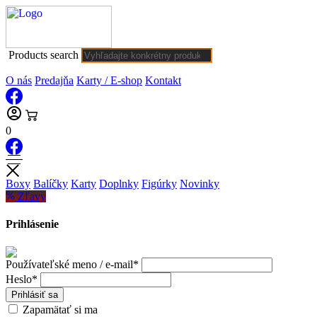
Products search
O nás
Predajňa
Karty / E-shop
Kontakt
0
Boxy
Balíčky
Karty
Doplnky
Figúrky
Novinky
Zľavy
Prihlásenie
Používateľské meno / e-mail*
Heslo*
Prihlásiť sa
Zapamätať si ma