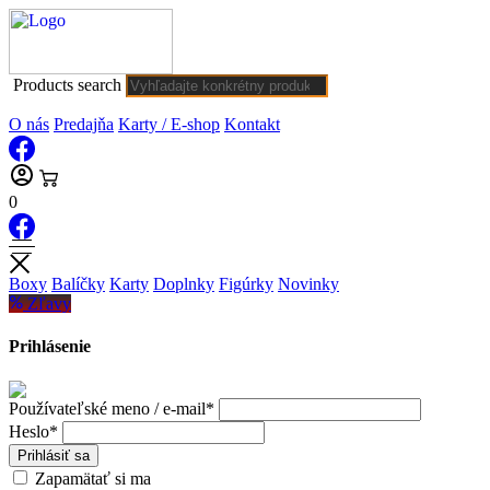
Products search
O nás
Predajňa
Karty / E-shop
Kontakt
0
Boxy
Balíčky
Karty
Doplnky
Figúrky
Novinky
Zľavy
Prihlásenie
Používateľské meno / e-mail*
Heslo*
Prihlásiť sa
Zapamätať si ma