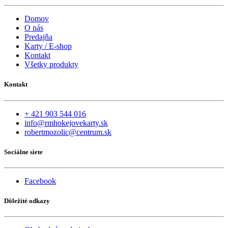
Domov
O nás
Predajňa
Karty / E-shop
Kontakt
Všetky produkty
Kontakt
+ 421 903 544 016
info@rmhokejovekarty.sk
robertmozolic@centrum.sk
Sociálne siete
Facebook
Dôležité odkazy