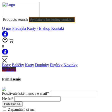
Products search
O nás
Predajňa
Karty / E-shop
Kontakt
0
Boxy
Balíčky
Karty
Doplnky
Figúrky
Novinky
Zľavy
Prihlásenie
Používateľské meno / e-mail*
Heslo*
Prihlásiť sa
Zapamätať si ma