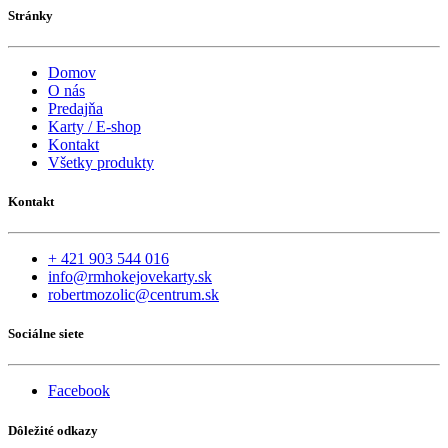
Stránky
Domov
O nás
Predajňa
Karty / E-shop
Kontakt
Všetky produkty
Kontakt
+ 421 903 544 016
info@rmhokejovekarty.sk
robertmozolic@centrum.sk
Sociálne siete
Facebook
Dôležité odkazy