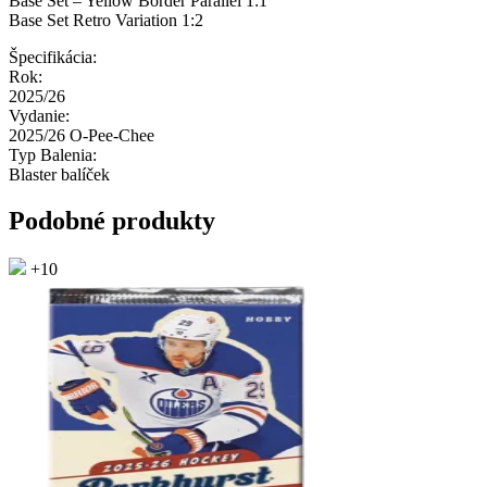
Base Set – Yellow Border Parallel 1:1
Base Set Retro Variation 1:2
Špecifikácia:
Rok:
2025/26
Vydanie:
2025/26 O-Pee-Chee
Typ Balenia:
Blaster balíček
Podobné produkty
+10