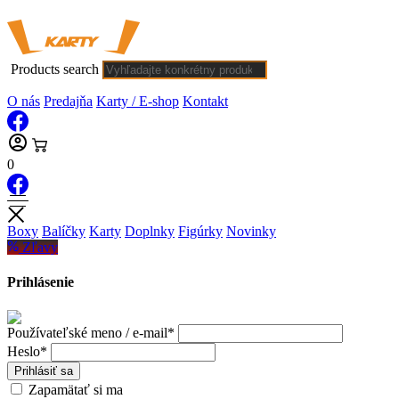
Products search
O nás
Predajňa
Karty / E-shop
Kontakt
0
Boxy
Balíčky
Karty
Doplnky
Figúrky
Novinky
Zľavy
Prihlásenie
Používateľské meno / e-mail*
Heslo*
Prihlásiť sa
Zapamätať si ma