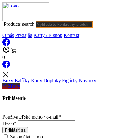
Products search
O nás
Predajňa
Karty / E-shop
Kontakt
0
Boxy
Balíčky
Karty
Doplnky
Figúrky
Novinky
Zľavy
Prihlásenie
Používateľské meno / e-mail*
Heslo*
Prihlásiť sa
Zapamätať si ma