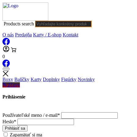
Products search
O nás
Predajňa
Karty / E-shop
Kontakt
0
Boxy
Balíčky
Karty
Doplnky
Figúrky
Novinky
Zľavy
Prihlásenie
Používateľské meno / e-mail*
Heslo*
Prihlásiť sa
Zapamätať si ma