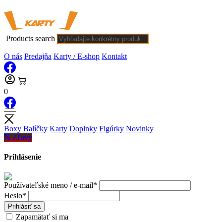
Products search
O nás
Predajňa
Karty / E-shop
Kontakt
0
Boxy
Balíčky
Karty
Doplnky
Figúrky
Novinky
Zľavy
Prihlásenie
Používateľské meno / e-mail*
Heslo*
Prihlásiť sa
Zapamätať si ma