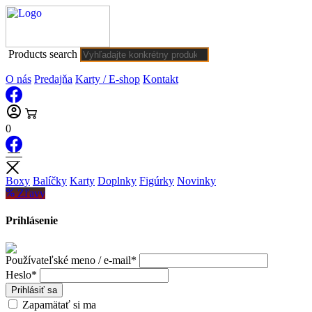
Products search
O nás
Predajňa
Karty / E-shop
Kontakt
0
Boxy
Balíčky
Karty
Doplnky
Figúrky
Novinky
Zľavy
Prihlásenie
Používateľské meno / e-mail*
Heslo*
Prihlásiť sa
Zapamätať si ma