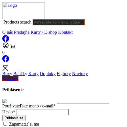
Products search
O nás
Predajňa
Karty / E-shop
Kontakt
0
Boxy
Balíčky
Karty
Doplnky
Figúrky
Novinky
Zľavy
Prihlásenie
Používateľské meno / e-mail*
Heslo*
Prihlásiť sa
Zapamätať si ma