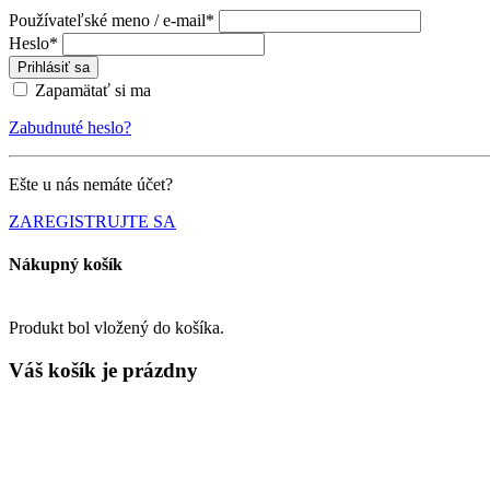
Používateľské meno / e-mail*
Heslo*
Prihlásiť sa
Zapamätať si ma
Zabudnuté heslo?
Ešte u nás nemáte účet?
ZAREGISTRUJTE SA
Nákupný košík
Produkt bol vložený do košíka.
Váš košík je
prázdny