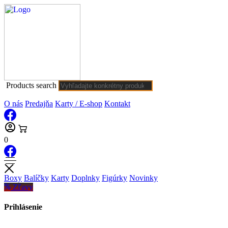
Products search
O nás
Predajňa
Karty / E-shop
Kontakt
0
Boxy
Balíčky
Karty
Doplnky
Figúrky
Novinky
Zľavy
Prihlásenie