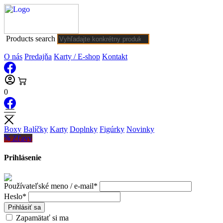
Products search
O nás
Predajňa
Karty / E-shop
Kontakt
0
Boxy
Balíčky
Karty
Doplnky
Figúrky
Novinky
Zľavy
Prihlásenie
Používateľské meno / e-mail*
Heslo*
Prihlásiť sa
Zapamätať si ma