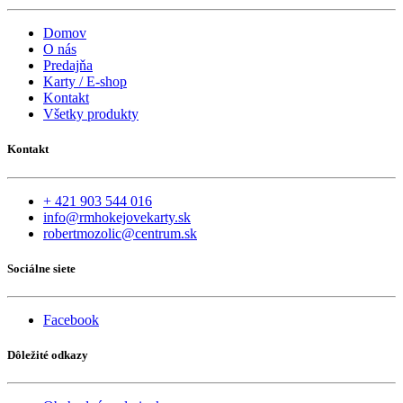
Domov
O nás
Predajňa
Karty / E-shop
Kontakt
Všetky produkty
Kontakt
+ 421 903 544 016
info@rmhokejovekarty.sk
robertmozolic@centrum.sk
Sociálne siete
Facebook
Dôležité odkazy