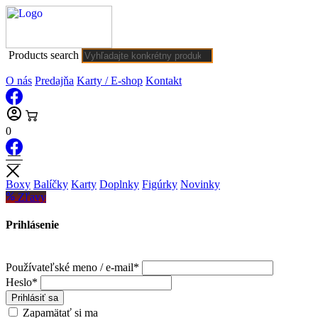
Products search
O nás
Predajňa
Karty / E-shop
Kontakt
0
Boxy
Balíčky
Karty
Doplnky
Figúrky
Novinky
Zľavy
Prihlásenie
Používateľské meno / e-mail*
Heslo*
Prihlásiť sa
Zapamätať si ma