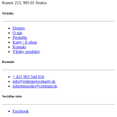
Kunov 215, 905 01 Senica
Stránky
Domov
O nás
Predajňa
Karty / E-shop
Kontakt
Všetky produkty
Kontakt
+ 421 903 544 016
info@rmhokejovekarty.sk
robertmozolic@centrum.sk
Sociálne siete
Facebook