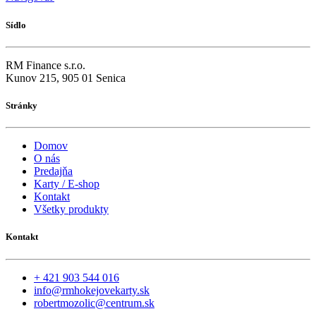
Sídlo
RM Finance s.r.o.
Kunov 215, 905 01 Senica
Stránky
Domov
O nás
Predajňa
Karty / E-shop
Kontakt
Všetky produkty
Kontakt
+ 421 903 544 016
info@rmhokejovekarty.sk
robertmozolic@centrum.sk