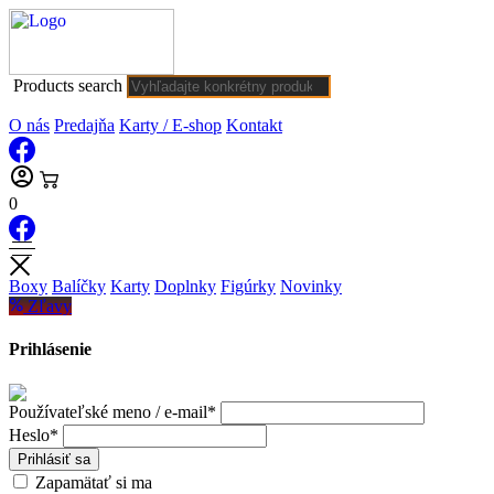
Products search
O nás
Predajňa
Karty / E-shop
Kontakt
0
Boxy
Balíčky
Karty
Doplnky
Figúrky
Novinky
Zľavy
Prihlásenie
Používateľské meno / e-mail*
Heslo*
Prihlásiť sa
Zapamätať si ma