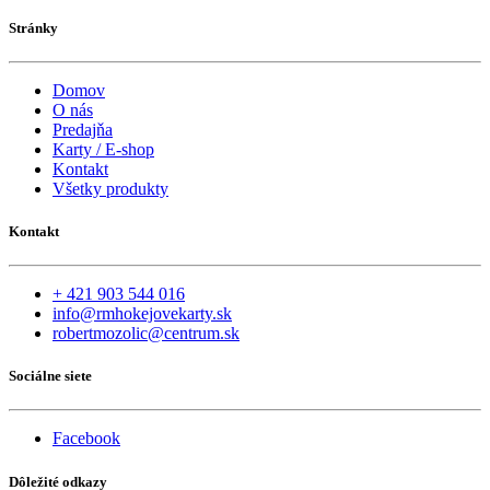
Stránky
Domov
O nás
Predajňa
Karty / E-shop
Kontakt
Všetky produkty
Kontakt
+ 421 903 544 016
info@rmhokejovekarty.sk
robertmozolic@centrum.sk
Sociálne siete
Facebook
Dôležité odkazy