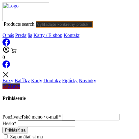
Products search
O nás
Predajňa
Karty / E-shop
Kontakt
0
Boxy
Balíčky
Karty
Doplnky
Figúrky
Novinky
Zľavy
Prihlásenie
Používateľské meno / e-mail*
Heslo*
Prihlásiť sa
Zapamätať si ma