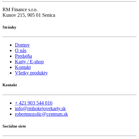
RM Finance s.r.o.
Kunov 215, 905 01 Senica
Stránky
Domov
O nás
Predajňa
Karty / E-shop
Kontakt
Všetky produkty
Kontakt
+ 421 903 544 016
info@rmhokejovekarty.sk
robertmozolic@centrum.sk
Sociálne siete