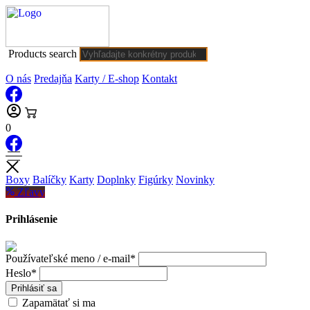
Products search
O nás
Predajňa
Karty / E-shop
Kontakt
0
Boxy
Balíčky
Karty
Doplnky
Figúrky
Novinky
Zľavy
Prihlásenie
Používateľské meno / e-mail*
Heslo*
Prihlásiť sa
Zapamätať si ma