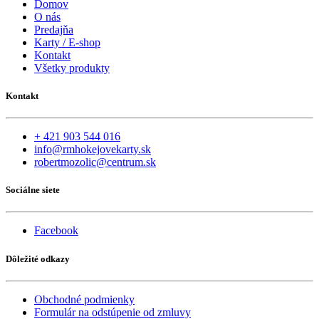
Domov
O nás
Predajňa
Karty / E-shop
Kontakt
Všetky produkty
Kontakt
+ 421 903 544 016
info@rmhokejovekarty.sk
robertmozolic@centrum.sk
Sociálne siete
Facebook
Dôležité odkazy
Obchodné podmienky
Formulár na odstúpenie od zmluvy