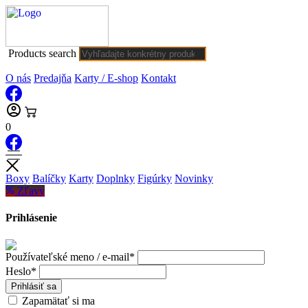
Products search
O nás
Predajňa
Karty / E-shop
Kontakt
0
Boxy
Balíčky
Karty
Doplnky
Figúrky
Novinky
Zľavy
Prihlásenie
Používateľské meno / e-mail*
Heslo*
Prihlásiť sa
Zapamätať si ma