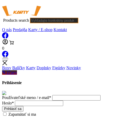
Products search
O nás
Predajňa
Karty / E-shop
Kontakt
0
Boxy
Balíčky
Karty
Doplnky
Figúrky
Novinky
Zľavy
Prihlásenie
Používateľské meno / e-mail*
Heslo*
Prihlásiť sa
Zapamätať si ma