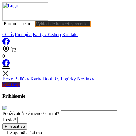
Products search
O nás
Predajňa
Karty / E-shop
Kontakt
0
Boxy
Balíčky
Karty
Doplnky
Figúrky
Novinky
Zľavy
Prihlásenie
Používateľské meno / e-mail*
Heslo*
Prihlásiť sa
Zapamätať si ma