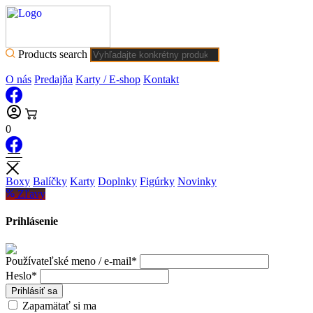
Products search
O nás
Predajňa
Karty / E-shop
Kontakt
0
Boxy
Balíčky
Karty
Doplnky
Figúrky
Novinky
Zľavy
Prihlásenie
Používateľské meno / e-mail*
Heslo*
Prihlásiť sa
Zapamätať si ma