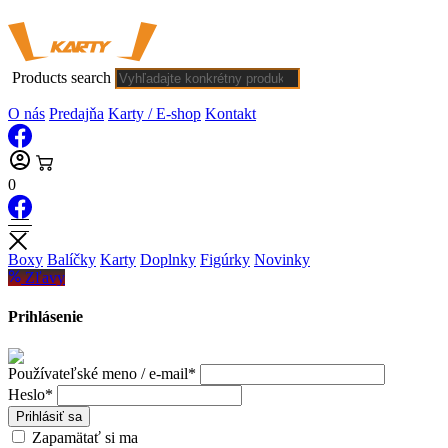
Products search
O nás
Predajňa
Karty / E-shop
Kontakt
0
Boxy
Balíčky
Karty
Doplnky
Figúrky
Novinky
Zľavy
Prihlásenie
Používateľské meno / e-mail*
Heslo*
Prihlásiť sa
Zapamätať si ma