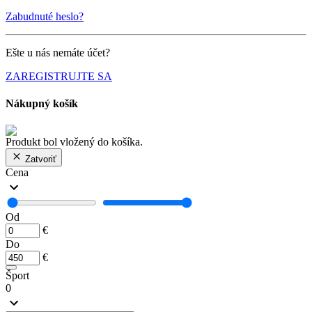
Zabudnuté heslo?
Ešte u nás nemáte účet?
ZAREGISTRUJTE SA
Nákupný košík
Produkt bol vložený do košíka.
Zatvoriť
Cena
Od
€
Do
€
Šport
0