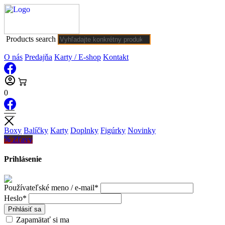
Products search
O nás
Predajňa
Karty / E-shop
Kontakt
0
Boxy
Balíčky
Karty
Doplnky
Figúrky
Novinky
Zľavy
Prihlásenie
Používateľské meno / e-mail*
Heslo*
Prihlásiť sa
Zapamätať si ma